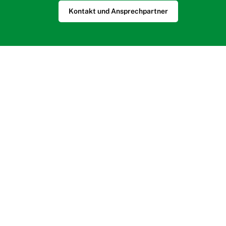
Kontakt und Ansprechpartner
Schultz GmbH & Co. KG
Gienanthstr. 10
67817 Imsbach
Tel: 06302 – 23 84
Fax: 06302 – 23 74
Social Media
Besuchen Sie uns auf Facebook und Instagram